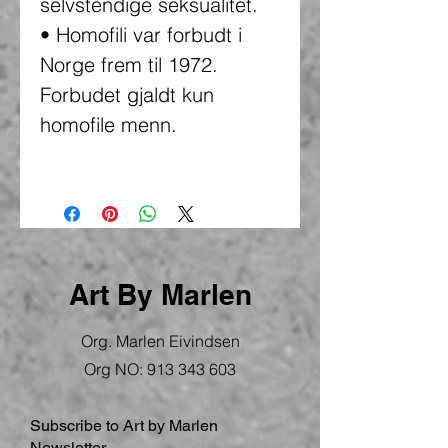
selvstendige seksualitet.
• Homofili var forbudt i
Norge frem til 1972.
Forbudet gjaldt kun
homofile menn.
Art By Marlen
Org. Marlen Eivindsen
Org NO:
913 343 603
Subscribe to Art by Marlen
Newsletter