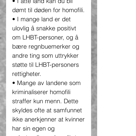
• I åtte land kan du bli
dømt til døden for homofili.
• I mange land er det
ulovlig å snakke positivt
om LHBT-personer, og å
bære regnbuemerker og
andre ting som uttrykker
støtte til LHBT-personers
rettigheter.
• Mange av landene som
kriminaliserer homofili
straffer kun menn. Dette
skyldes ofte at samfunnet
ikke anerkjenner at kvinner
har sin egen og