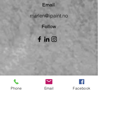
Email
marlen@ipaint.no
Follow
Phone
Email
Facebook
© 2018 av Marlen Eivindsen
Flatsetø. Stolt opprettet med
Wix.com