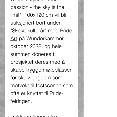
passion - the sky is the
limit", 100x120 cm vil bli
auksjonert bort under
"Skeivt kulturår" med
Pride
Art
på Wunderkammer
oktober 2022, og hele
summen doneres til
prosjektet deres med å
skape trygge møteplasser
for skeiv ungdom som
motvekt til festscenen som
ofte er knyttet til Pride-
feiringen.
Trykkene finnes i tre