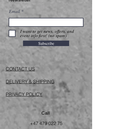
Email
I want to get news, offers, and
event info first! (no spam)
Subscribe
CONTACT US
DELIVERY & SHIPPING
PRIVACY POLICY
Call
+47 479 022 75