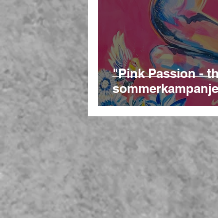
"Pink Passion - th
sommerkampanj