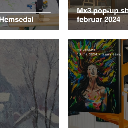
Mx3 pop-up sho
 Hemsedal
februar 2024
meivindsen
13. mai 2024
2 min lesing