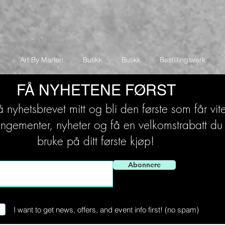
Art By Marlen
Butikk
Butikk
Bestillingsverk
FÅ NYHETENE FØRST
nyhetsbrevet mitt og bli den første som får vi
rangementer, nyheter og få en velkomstrabatt du
bruke på ditt første kjøp!
Abonnere
I want to get news, offers, and event info first! (no spam)