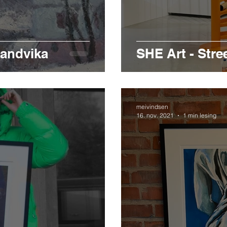
Sandvika
SHE Art - Stre
meivindsen
16. nov. 2021
1 min lesing