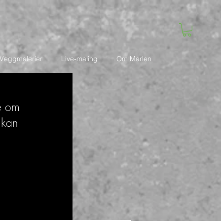
Veggmalerier
Live-maling
Om Marlen
te om
 kan