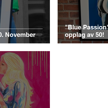
"Blue Passion"
0. November
opplag av 50!