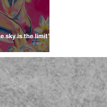
e sky is the limit"
e