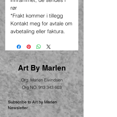
rør
*Frakt kommer i tillegg
Kontakt meg for avtale om
avbetaling eller faktura.
Art By Marlen
Org. Marlen Eivindsen
Org NO:
913 343 603
Subscribe to Art by Marlen
Newsletter