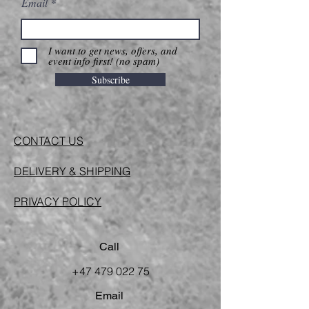
Email
I want to get news, offers, and
event info first! (no spam)
Subscribe
CONTACT US
DELIVERY & SHIPPING
PRIVACY POLICY
Call
+47 479 022 75
Email