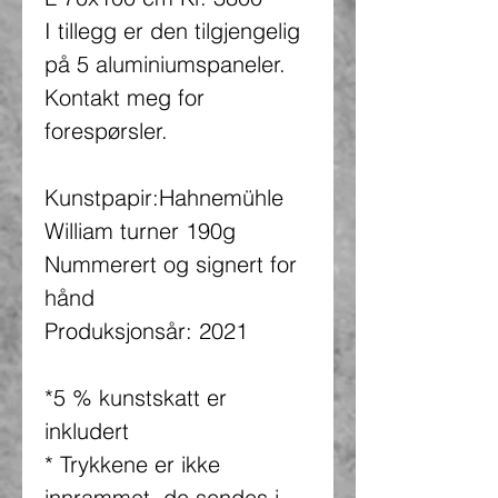
I tillegg er den tilgjengelig
på 5 aluminiumspaneler.
Kontakt meg for
forespørsler.
Kunstpapir:Hahnemühle
William turner 190g
Nummerert og signert for
hånd
Produksjonsår: 2021
*5 % kunstskatt er
inkludert
* Trykkene er ikke
innrammet, de sendes i