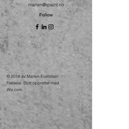
marlen@ipaint.no
Follow
© 2018 av Marlen Eivindsen
Flatsetø. Stolt opprettet med
Wix.com