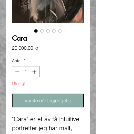
Cara
Pris
20 000,00 kr
Antall
*
Utsolgt
Varsle når tilgjengelig
"Cara" er et av få intuitive
portretter jeg har malt,