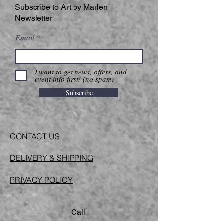
Subscribe to Art by Marlen
Newsletter
Email
I want to get news, offers, and
event info first! (no spam)
Subscribe
CONTACT US
DELIVERY & SHIPPING
PRIVACY POLICY
Call