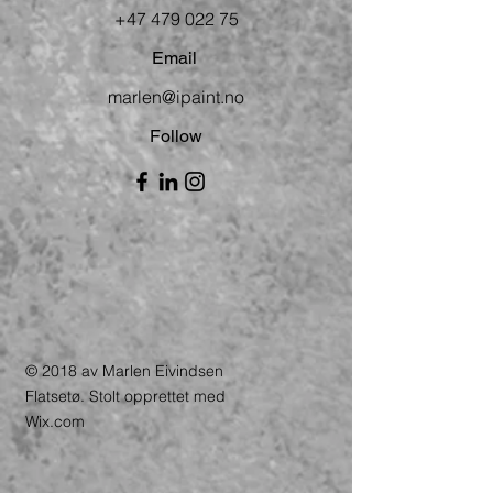
+47 479 022 75
Email
marlen@ipaint.no
Follow
© 2018 av Marlen Eivindsen
Flatsetø. Stolt opprettet med
Wix.com