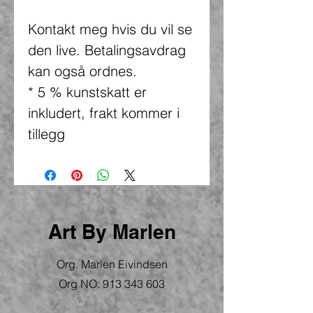
Kontakt meg hvis du vil se
den live. Betalingsavdrag
kan også ordnes.
* 5 % kunstskatt er
inkludert, frakt kommer i
tillegg
Art By Marlen
Org. Marlen Eivindsen
Org NO:
913 343 603